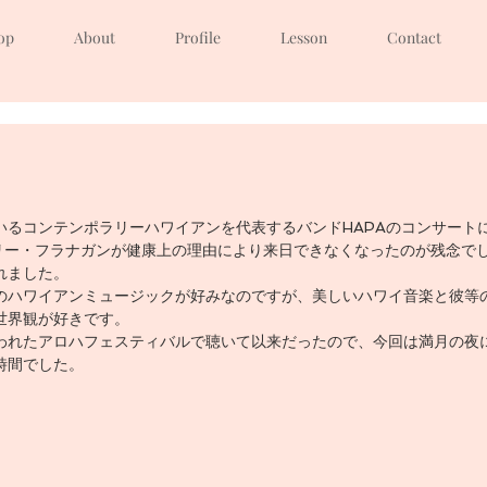
op
About
Profile
Lesson
Contact
いるコンテンポラリーハワイアンを代表するバンドHAPAのコンサート
たバリー・フラナガンが健康上の理由により来日できなくなったのが残念で
れました。
のハワイアンミュージックが好みなのですが、美しいハワイ音楽と彼等
世界観が好きです。
われたアロハフェスティバルで聴いて以来だったので、今回は満月の夜
時間でした。