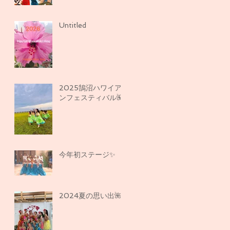
Untitled
2025鵠沼ハワイア
ンフェスティバル🌺
今年初ステージ✨
2024夏の思い出🌺