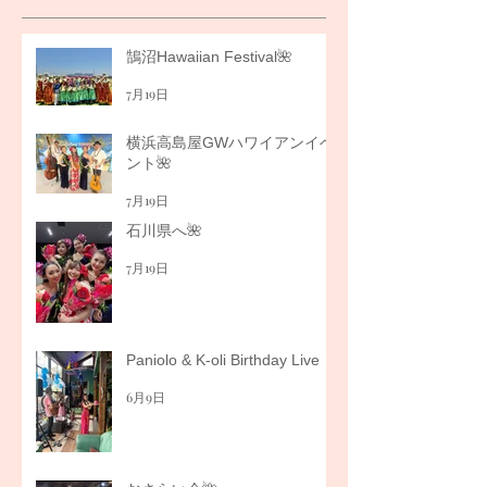
鵠沼Hawaiian Festival🌺
7月19日
横浜高島屋GWハワイアンイベ
ント🌺
7月19日
石川県へ🌺
7月19日
Paniolo & K-oli Birthday Live
6月9日