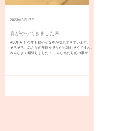
2023年3月17日
春がやってきました🌸
ALOHA ！ 今年も穏やかな春が訪れてきています。
そろそろ、みんなの笑顔を見ながら踊れそうですね。
みんなよく頑張りました！ こんな当たり前の事が幸
せに思える事にさらに幸せに思います。 さあみん
な！心で踊るフラ、本来の姿に戻って踊ろう⭐︎