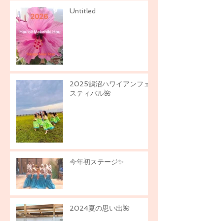
Untitled
2025鵠沼ハワイアンフェ
スティバル🌺
今年初ステージ✨
2024夏の思い出🌺