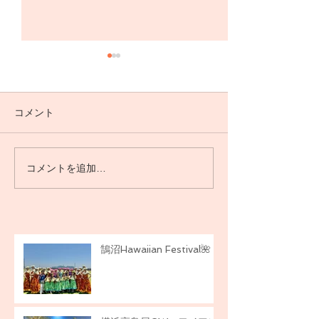
コメント
石川県へ🌺
コメントを追加…
横浜高島屋GWハワイアン
イベント🌺
鵠沼Hawaiian Festival🌺