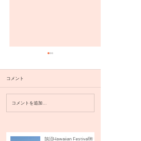
コメント
石川県へ🌺
コメントを追加…
横浜高島屋GWハワイアン
イベント🌺
鵠沼Hawaiian Festival🌺