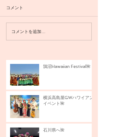
コメント
石川県へ🌺
コメントを追加…
横浜高島屋GWハワイアン
イベント🌺
鵠沼Hawaiian Festival🌺
横浜高島屋GWハワイアン
イベント🌺
石川県へ🌺