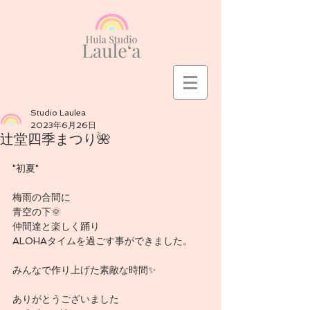
Studio Laulea
2023年6月26日
辻堂四季まつり🌺
"初夏"
梅雨の合間に
青空の下🌞
仲間達と楽しく踊り
ALOHAタイムを過ごす事ができました。
みんなで作り上げた素敵な時間✨
ありがとうございました